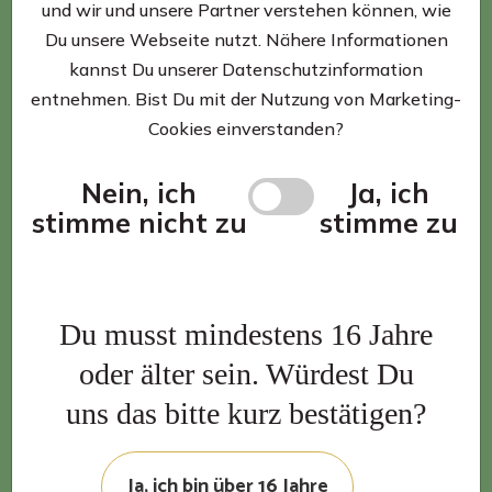
und wir und unsere Partner verstehen können, wie
E-Mail:
staropramen@radeberger-gruppe.de
Du unsere Webseite nutzt. Nähere Informationen
kannst Du unserer Datenschutzinformation
Registergericht: Amtsgericht Frankfurt am Main
entnehmen. Bist Du mit der Nutzung von Marketing-
Registernummer: HRB 103986
Cookies einverstanden?
Geschäftsführer: Ralf Zimmermann, Ulf Kampruwen
USt-ID: DE304543327
Nein, ich
Ja, ich
stimme nicht zu
stimme zu
Verantwortlich gemäß § 18 Abs. 2
Du musst mindestens 16 Jahre
MStV:
oder älter sein. Würdest Du
uns das bitte kurz bestätigen?
Cindy Nickel
GIB Gesellschaft für Importbiere und Bierspezialitäten
mbH
Ja, ich bin über 16 Jahre