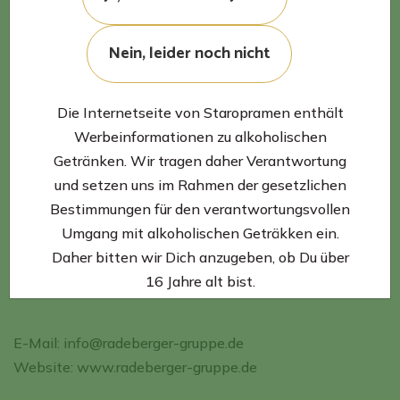
Darmstädter Landstraße 185
60598 Frankfurt am Main
Nein, leider noch nicht
E-Mail:
staropramen@radeberger-gruppe.de
Die Internetseite von Staropramen enthält
Werbeinformationen zu alkoholischen
Datenschutzrechtlich
Getränken. Wir tragen daher Verantwortung
und setzen uns im Rahmen der gesetzlichen
Verantwortlicher:
Bestimmungen für den verantwortungsvollen
Umgang mit alkoholischen Geträkken ein.
Radeberger Gruppe KG
Daher bitten wir Dich anzugeben, ob Du über
Darmstädter Landstraße 185
16 Jahre alt bist.
60598 Frankfurt am Main
E-Mail:
info@radeberger-gruppe.de
Website:
www.radeberger-gruppe.de