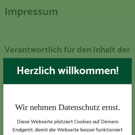
Impressum
Verantwortlich für den Inhalt der
Website:
Herzlich willkommen!
GIB Gesellschaft für Importbiere und Bierspezialitäten
mbH
Ein Unternehmen der Radeberger Gruppe
Darmstädter Landstraße 185
Wir nehmen Datenschutz ernst.
60598 Frankfurt am Main
Diese Webseite platziert Cookies auf Deinem
Telefon:
069 – 60 65 0
Endgerät, damit die Webseite besser funktioniert
Telefax: 069 – 60 65 209