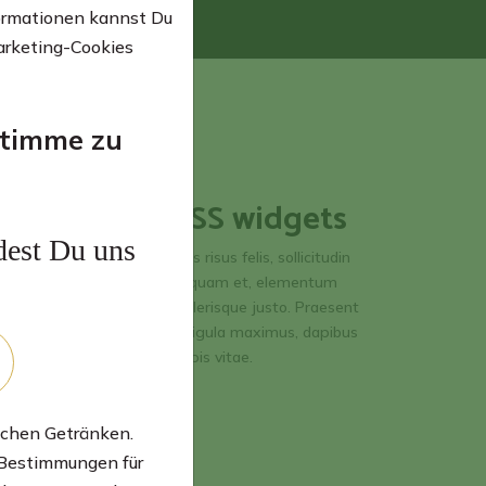
formationen kannst Du
arketing-Cookies
 stimme zu
RSS widgets
dest Du uns
Cras risus felis, sollicitudin
ut quam et, elementum
scelerisque justo. Praesent
at ligula maximus, dapibus
turpis vitae.
schen Getränken.
 Bestimmungen für