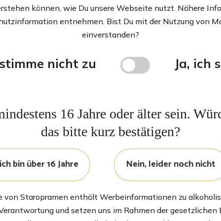
erstehen können, wie Du unsere Webseite nutzt. Nähere In
hutzinformation entnehmen. Bist Du mit der Nutzung von M
einverstanden?
 stimme nicht zu
Ja, ich
Fast
searching
indestens 16 Jahre oder älter sein. Wür
das bitte kurz bestätigen?
Proin facilisis quam id dolor
malesuada gravida. Sed
suscipit consequat urna
 ich bin über 16 Jahre
Nein, leider noch nicht
vel tempus. Curabitur eu
orci id metus blandit
ultrices.
te von Staropramen enthält Werbeinformationen zu alkoholi
 Verantwortung und setzen uns im Rahmen der gesetzlichen