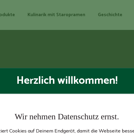
odukte
Kulinarik mit Staropramen
Geschichte
Icons
Herzlich willkommen!
Home
Elements
Icons
Wir nehmen Datenschutz ernst.
iert Cookies auf Deinem Endgerät, damit die Webseite besser