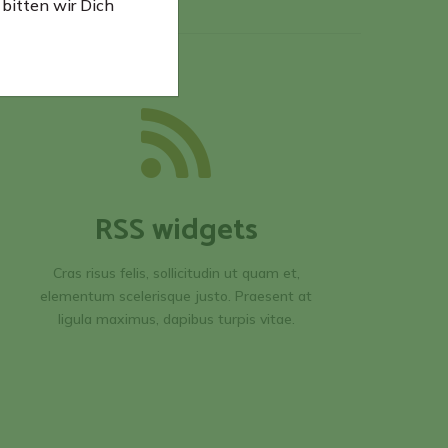
bitten wir Dich
RSS widgets
Cras risus felis, sollicitudin ut quam et,
elementum scelerisque justo. Praesent at
ligula maximus, dapibus turpis vitae.