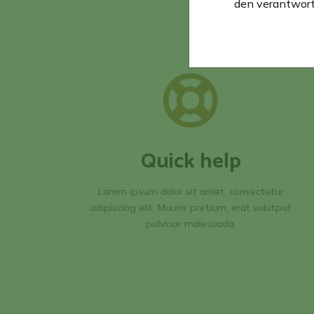
den verantwort
Quick help
Lorem ipsum dolor sit amet, consectetur
adipiscing elit. Mauris pretium, erat volutpat
pulvinar malesuada.