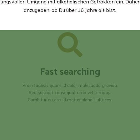
ungsvollen Umgang mit alkoholischen Geträkken ein. Daher 
anzugeben, ob Du über 16 Jahre alt bist.
Fast searching
Proin facilisis quam id dolor malesuada gravida.
Sed suscipit consequat urna vel tempus.
Curabitur eu orci id metus blandit ultrices.