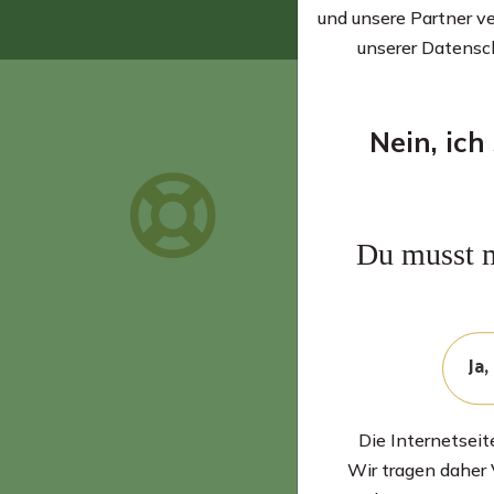
und unsere Partner v
unserer Datensc
Nein, ich
Quick help
Du musst m
Lorem ipsum dolor sit
amet, consectetur
adipiscing elit. Mauris
pretium, erat volutpat
Ja,
pulvinar malesuada.
Die Internetsei
Wir tragen daher